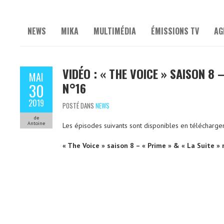
NEWS
MIKA
MULTIMÉDIA
ÉMISSIONS TV
AG
VIDÉO : « THE VOICE » SAISON 8 –
MAI
N°16
30
2019
POSTÉ DANS
NEWS
de
Antoine
Les épisodes suivants sont disponibles en télécharge
« The Voice » saison 8 – « Prime » & « La Suite »