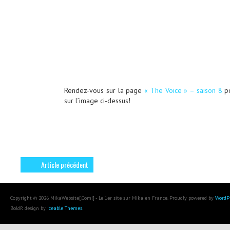
Rendez-vous sur la page
« The Voice » – saison 8
po
sur l’image ci-dessus!
Article précédent
Copyright © 2026 MikaWebsite[.Com!] - Le 1er site sur Mika en France. Proudly powered by
WordP
BoldR design by
Iceable Themes
.