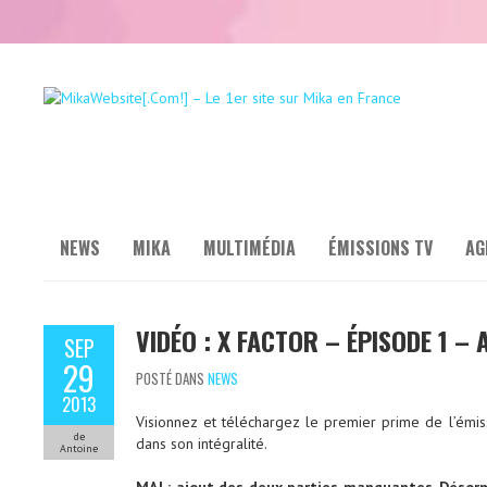
NEWS
MIKA
MULTIMÉDIA
ÉMISSIONS TV
AG
VIDÉO : X FACTOR – ÉPISODE 1 – 
SEP
29
POSTÉ DANS
NEWS
2013
Visionnez et téléchargez le premier prime de l’émi
de
dans son intégralité.
Antoine