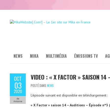
NEWS
MIKA
MULTIMÉDIA
ÉMISSIONS TV
AG
VIDEO : « X FACTOR » SAISON 14
OCT
03
POSTÉ DANS
NEWS
2020
L’épisode suivant est disponible en téléchargement :
de
Antoine
« X Factor » saison 14 – Auditions – Épisode n°3 