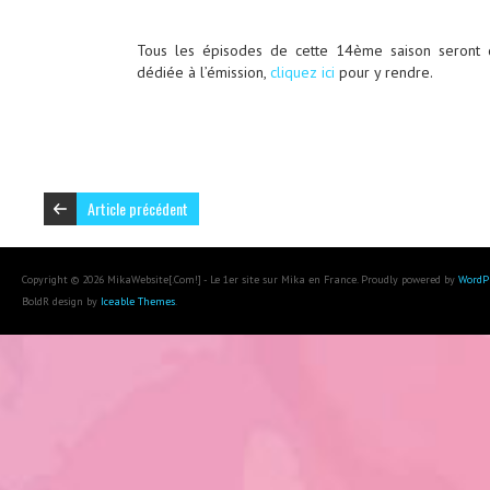
Tous les épisodes de cette 14ème saison seront 
dédiée à l’émission,
cliquez ici
pour y rendre.
Article précédent
Copyright © 2026 MikaWebsite[.Com!] - Le 1er site sur Mika en France. Proudly powered by
WordP
BoldR design by
Iceable Themes
.