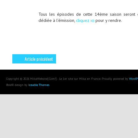
Tous les épisodes de cette 14ème saison seront 
dédiée à l’émission,
cliquez ici
pour y rendre.
Article précédent
Copyright © 2026 MikaWebsite[.Com!] - Le 1er site sur Mika en France. Proudly powered by
WordP
BoldR design by
Iceable Themes
.