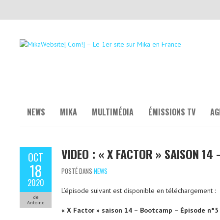
NEWS
MIKA
MULTIMÉDIA
ÉMISSIONS TV
AG
VIDEO : « X FACTOR » SAISON 1
OCT
18
POSTÉ DANS
NEWS
2020
L’épisode suivant est disponible en téléchargement :
de
Antoine
« X Factor » saison 14 – Bootcamp – Épisode n°5