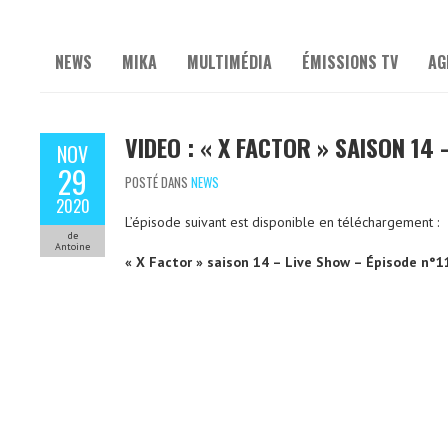
NEWS
MIKA
MULTIMÉDIA
ÉMISSIONS TV
AG
VIDEO : « X FACTOR » SAISON 14 
NOV
29
POSTÉ DANS
NEWS
2020
L’épisode suivant est disponible en téléchargement :
de
Antoine
« X Factor » saison 14 – Live Show – Épisode n°1