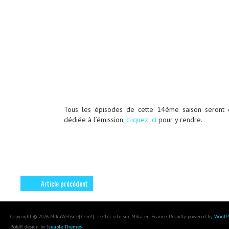
Tous les épisodes de cette 14ème saison seront 
dédiée à l’émission,
cliquez ici
pour y rendre.
Article précédent
Copyright © 2026 MikaWebsite[.Com!] - Le 1er site sur Mika en France. Proudly powered by
WordP
BoldR design by
Iceable Themes
.