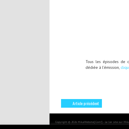
Tous les épisodes de c
dédiée à l’émission,
cliqu
Article précédent
Copyright © 2026 MikaWebsite[.Com!] - Le 1er site sur Mi
BoldR design by
Iceable Themes
.