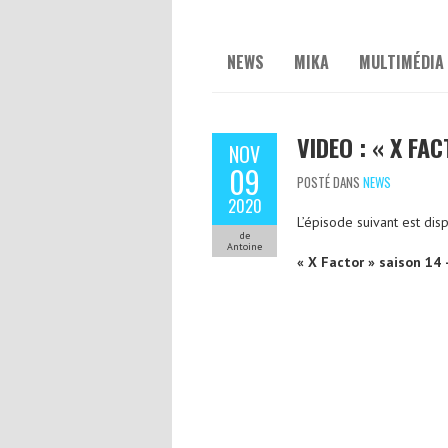
NEWS
MIKA
MULTIMÉDIA
VIDEO : « X FA
NOV
09
POSTÉ DANS
NEWS
2020
L’épisode suivant est dis
de
Antoine
« X Factor » saison 14