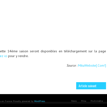
ette 14ème saison seront disponibles en téléchargement sur la page
ez ici
pour y rendre.
Source
:
MikaWebsite[.Com!]
Article suivant
News
Mika
Multimédia
ka en France. Proudly powered by
WordPress
.