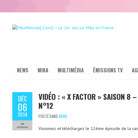
NEWS
MIKA
MULTIMÉDIA
ÉMISSIONS TV
AG
VIDÉO : « X FACTOR » SAISON 8 –
DÉC
N°12
06
2014
POSTÉ DANS
NEWS
de
Antoine
Visionnez et téléchargez le 12ème épisode de la sais