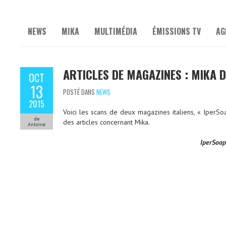
NEWS
MIKA
MULTIMÉDIA
ÉMISSIONS TV
AG
ARTICLES DE MAGAZINES : MIKA D
OCT
13
POSTÉ DANS
NEWS
2015
Voici les scans de deux magazines italiens, « IperSo
de
des articles concernant Mika.
Antoine
IperSoap