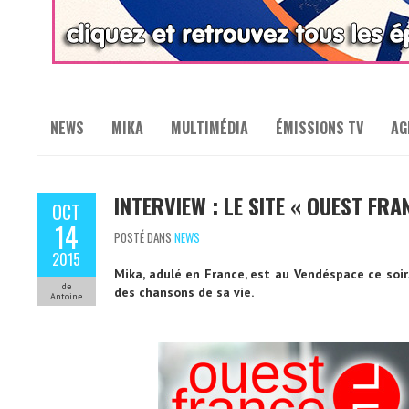
NEWS
MIKA
MULTIMÉDIA
ÉMISSIONS TV
AG
INTERVIEW : LE SITE « OUEST FR
OCT
14
POSTÉ DANS
NEWS
2015
Mika, adulé en France, est au Vendéspace ce soir.
de
des chansons de sa vie.
Antoine