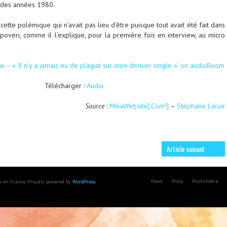
n des années 1980.
ette polémique qui n’avait pas lieu d’être puisque tout avait été fait dans
 poveri, comme il l’explique, pour la première fois en interview, au micro
iew – « Il n’y a jamais eu de plagiat sur mon dernier single »’ on audioBoom
Télécharger :
Audio
Source
:
MikaWebsite[.Com!]
–
Stéphane Larue
Article suivant
News
Mika
Multimédia
ka en France. Proudly powered by
WordPress
.