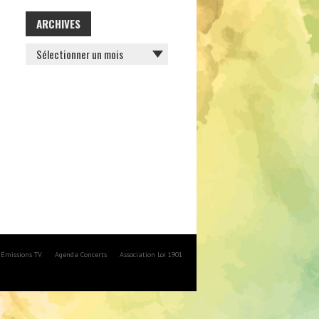
ARCHIVES
ARCHIVES
Émissions TV
Agenda Concerts
Association Loi 1901