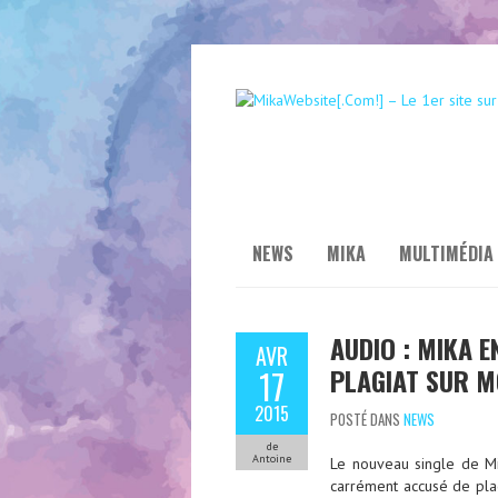
NEWS
MIKA
MULTIMÉDIA
AUDIO : MIKA E
AVR
PLAGIAT SUR M
17
2015
POSTÉ DANS
NEWS
de
Antoine
Le nouveau single de Mi
carrément accusé de plag