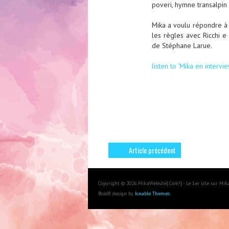
poveri, hymne transalpi
Mika a voulu répondre à c
les règles avec Ricchi e
de Stéphane Larue.
listen to ‘Mika en interv
Article précédent
Copyright © 2026 MikaWebsite[.Com!] - Le 1er site sur Mi
BoldR design by
Iceable Themes
.