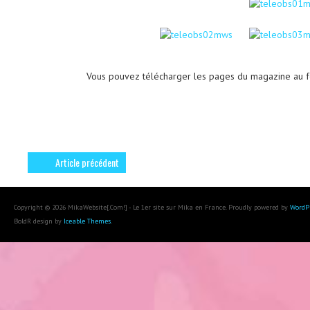
Vous pouvez télécharger les pages du magazine au 
Article précédent
Copyright © 2026 MikaWebsite[.Com!] - Le 1er site sur Mika en France. Proudly powered by
WordP
BoldR design by
Iceable Themes
.