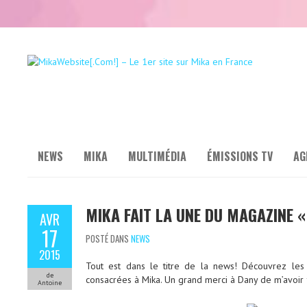
NEWS
MIKA
MULTIMÉDIA
ÉMISSIONS TV
AG
MIKA FAIT LA UNE DU MAGAZINE «
AVR
17
POSTÉ DANS
NEWS
2015
Tout est dans le titre de la news! Découvrez le
de
consacrées à Mika. Un grand merci à Dany de m’avoir f
Antoine