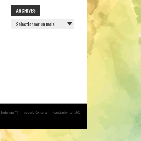
ARCHIVES
ARCHIVES
Émissions TV
Agenda Concerts
Association Loi 1901