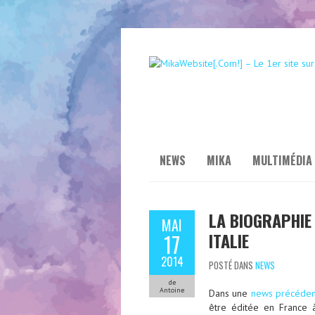
NEWS
MIKA
MULTIMÉDIA
LA BIOGRAPHIE
MAI
ITALIE
17
2014
POSTÉ DANS
NEWS
de
Antoine
Dans une
news précéde
être éditée en France à