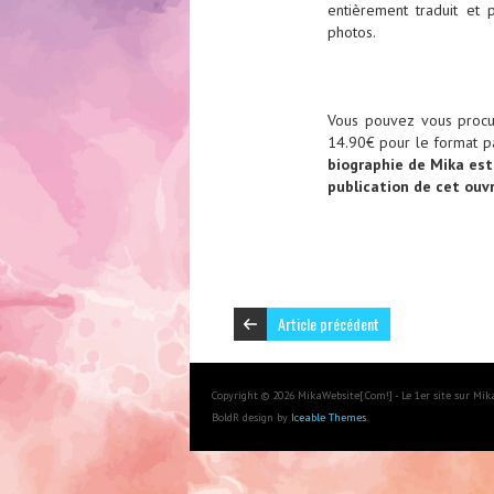
entièrement traduit et
photos.
Vous pouvez vous procur
14.90€ pour le format p
biographie de Mika est 
publication de cet ouv
Article précédent
Copyright © 2026 MikaWebsite[.Com!] - Le 1er site sur Mi
BoldR design by
Iceable Themes
.