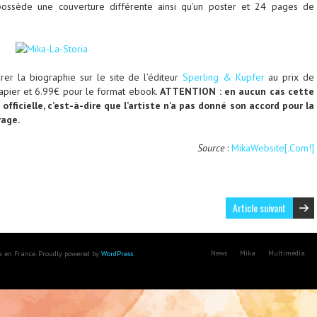
 possède une couverture différente ainsi qu’un poster et 24 pages de
er la biographie sur le site de l’éditeur
Sperling & Kupfer
au prix de
apier et 6.99€ pour le format ebook.
ATTENTION : en aucun cas cette
officielle, c’est-à-dire que l’artiste n’a pas donné son accord pour la
rage.
Source
:
MikaWebsite[.Com!]
Article suivant
News
Mika
Multimédia
ka en France. Proudly powered by
WordPress
.