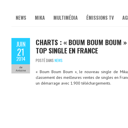
NEWS
MIKA
MULTIMÉDIA
ÉMISSIONS TV
AG
CHARTS : « BOUM BOUM BOUM » 
JUIN
TOP SINGLE EN FRANCE
21
2014
POSTÉ DANS
NEWS
de
Antoine
« Boum Boum Boum », le nouveau single de Mika, 
classement des meilleures ventes de singles en Franc
un démarrage avec 1.900 téléchargements.