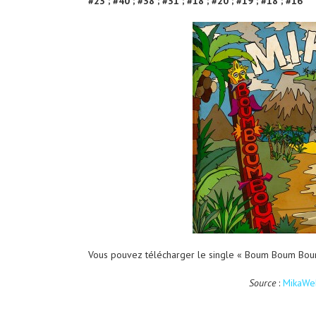
#23 ; #40 ; #38 ; #31 ; #18 ; #20 ; #19 ; #18 ; #16
Vous pouvez télécharger le single « Boum Boum Bou
Source
:
MikaWeb