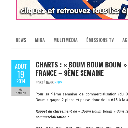
NEWS
MIKA
MULTIMÉDIA
ÉMISSIONS TV
AG
CHARTS : « BOUM BOUM BOUM » 
AOÛT
FRANCE – 9ÈME SEMAINE
19
2014
POSTÉ DANS
NEWS
de
Antoine
Pour sa 9ème semaine de commercialisation (du 
Boum » gagne 2 place et passe donc de la
#18
à la
Rappel du classement de « Boum Boum Boum » dans le 
commercialisation :