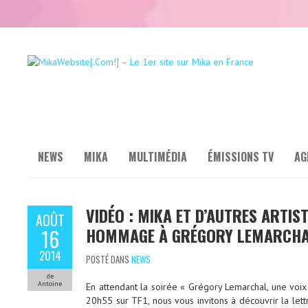
NEWS
MIKA
MULTIMÉDIA
ÉMISSIONS TV
AG
VIDÉO : MIKA ET D’AUTRES ARTIST
AOÛT
HOMMAGE À GRÉGORY LEMARCH
16
2014
POSTÉ DANS
NEWS
de
Antoine
En attendant la soirée « Grégory Lemarchal, une voi
20h55 sur TF1, nous vous invitons à découvrir la lett