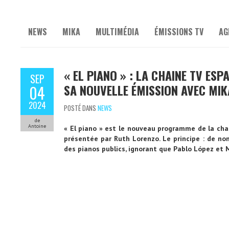
NEWS
MIKA
MULTIMÉDIA
ÉMISSIONS TV
AG
« EL PIANO » : LA CHAINE TV ES
SEP
SA NOUVELLE ÉMISSION AVEC MIK
04
2024
POSTÉ DANS
NEWS
de
Antoine
« El piano » est le nouveau programme de la cha
présentée par Ruth Lorenzo. Le principe : de no
des pianos publics, ignorant que Pablo López et M