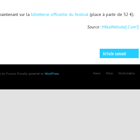
maintenant sur la
billetterie officielle du festival
(place à partir de 52 €).
Source
:
MikaWebsite[.Com!]
Article suivant
News
Mika
Multimédia
ka en France. Proudly powered by
WordPress
.