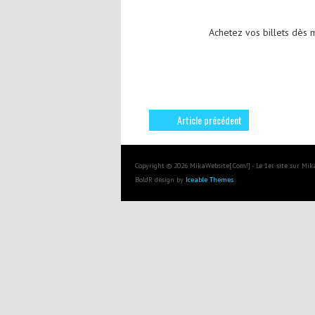
Achetez vos billets dès 
Article précédent
Copyright © 2026 MikaWebsite[.Com!] - Le 1er site sur Mi
BoldR design by
Iceable Themes
.