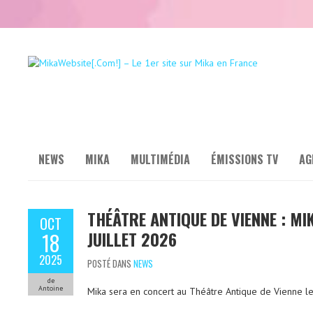
NEWS
MIKA
MULTIMÉDIA
ÉMISSIONS TV
AG
THÉÂTRE ANTIQUE DE VIENNE : MI
OCT
JUILLET 2026
18
2025
POSTÉ DANS
NEWS
de
Antoine
Mika sera en concert au Théâtre Antique de Vienne le 