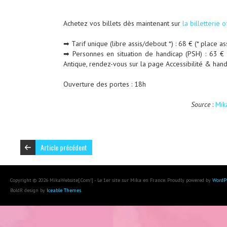
Achetez vos billets dès maintenant sur
la billetterie o
➡ Tarif unique (libre assis/debout *) : 68 € (* place a
➡ Personnes en situation de handicap (PSH) : 63 €
Antique, rendez-vous sur la page Accessibilité & hand
Ouverture des portes : 18h
Source
:
Mik
Article précédent
Copyright © 2026 MikaWebsite[.Com!] - Le 1er site sur Mika en France. Proudly powered by
WordP
BoldR design by
Iceable Themes
.