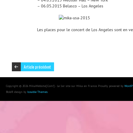
– 04.05.2015 Webster Hall – New York
– 06.05.2015 Belasco – Los Angeles
Les places pour le concert de Los Angeles sont en ve
Article précédent
Copyright © 2026 MikaWebsite[.Com!] - Le 1er site sur Mika en France. Proudly powered by
WordP
BoldR design by
Iceable Themes
.