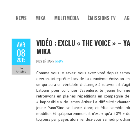
NEWS
MIKA
MULTIMÉDIA
ÉMISSIONS TV
AG
VIDÉO : EXCLU « THE VOICE » – 
AVR
MIKA
08
2015
POSTÉ DANS
NEWS
de
Antoine
Comme vous le savez, vous avez voté depuis samedi
devront interpréter lors de la deuxième émission en d
un qui aura un véritable challenge à relever : il s’ag
Laloum pour continuer l’aventure, le jeune homme
retrouvons en pleines répétitions en compagnie de so
« Impossible » de James Arthur. La difficulté : chanter
jeune Yann’Sine se lance donc, et Mika semble plu
modifier. Et qu’apparemment, il n’est « qu’à 20% » des 
toujours par payer, alors rendez-vous samedi prochain