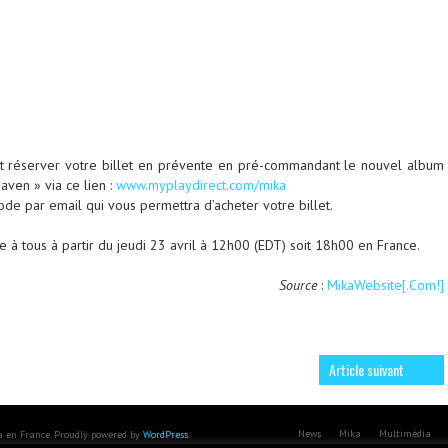
 réserver votre billet en prévente en pré-commandant le nouvel album
aven » via ce lien :
www.myplaydirect.com/mika
ode par email qui vous permettra d’acheter votre billet.
te à tous à partir du jeudi 23 avril à 12h00 (EDT) soit 18h00 en France.
Source
:
MikaWebsite[.Com!]
Article suivant
News
Mika
Multimédia
ka en France. Proudly powered by
WordPress
.