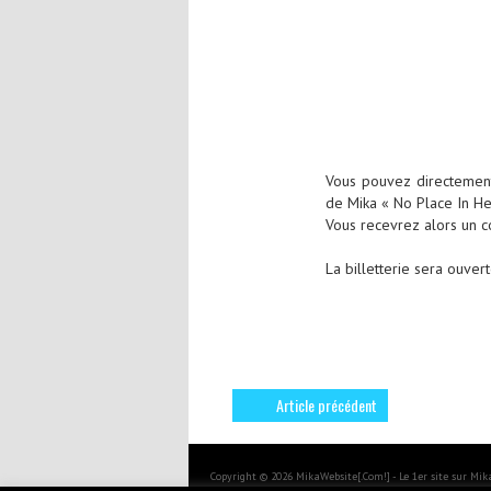
Vous pouvez directement
de Mika « No Place In He
Vous recevrez alors un c
La billetterie sera ouver
Article précédent
Copyright © 2026 MikaWebsite[.Com!] - Le 1er site sur Mi