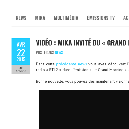
NEWS
MIKA
MULTIMÉDIA
ÉMISSIONS TV
AG
VIDÉO : MIKA INVITÉ DU « GRAND
AVR
22
POSTÉ DANS
NEWS
2015
Dans cette
précédente news
vous avez découvert l’a
de
radio « RTL2 » dans l’émission « Le Grand Morning » .
Antoine
Bonne nouvelle, vous pouvez dès maintenant visionner