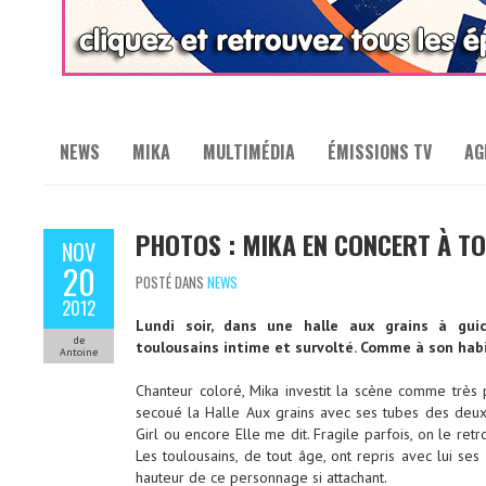
NEWS
MIKA
MULTIMÉDIA
ÉMISSIONS TV
AG
PHOTOS : MIKA EN CONCERT À T
NOV
20
POSTÉ DANS
NEWS
2012
Lundi soir, dans une halle aux grains à gui
de
toulousains intime et survolté. Comme à son habi
Antoine
Chanteur coloré, Mika investit la scène comme très peu
secoué la Halle Aux grains avec ses tubes des deu
Girl ou encore Elle me dit. Fragile parfois, on le r
Les toulousains, de tout âge, ont repris avec lui se
hauteur de ce personnage si attachant.