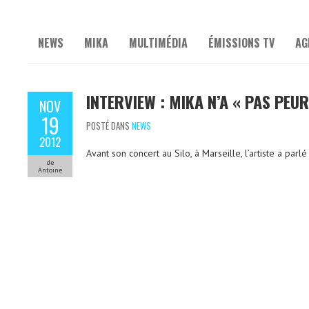
NEWS
MIKA
MULTIMÉDIA
ÉMISSIONS TV
AG
INTERVIEW : MIKA N’A « PAS PEUR
NOV
19
POSTÉ DANS
NEWS
2012
Avant son concert au Silo, à Marseille, l’artiste a pa
de
Antoine