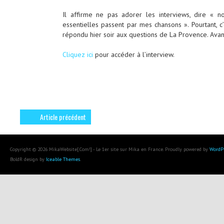
Il affirme ne pas adorer les interviews, dire « 
essentielles passent par mes chansons ». Pourtant, c’
répondu hier soir aux questions de La Provence. Avant
Cliquez ici
pour accéder à l’interview.
Article précédent
Copyright © 2026 MikaWebsite[.Com!] - Le 1er site sur Mika en France. Proudly powered by
WordP
BoldR design by
Iceable Themes
.