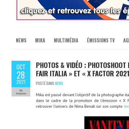
NEWS
MIKA
MULTIMÉDIA
ÉMISSIONS TV
AG
PHOTOS & VIDÉO : PHOTOSHOOT 
OCT
FAIR ITALIA » ET « X FACTOR 2021
28
2021
POSTÉ DANS
NEWS
de
Antoine
Mika est passé devant l’objectif de la photographe it
dans le cadre de la promotion de l’émission « X Fa
retrouver l’univers de Nima Benati sur son compte
In