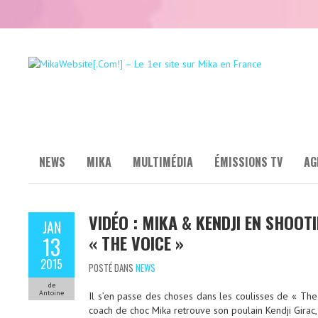
NEWS
MIKA
MULTIMÉDIA
ÉMISSIONS TV
AG
VIDÉO : MIKA & KENDJI EN SHOOT
JAN
« THE VOICE »
13
2015
POSTÉ DANS
NEWS
de
Antoine
Il s’en passe des choses dans les coulisses de « The
coach de choc Mika retrouve son poulain Kendji Girac,