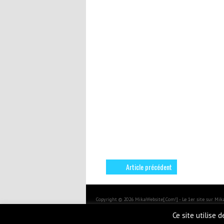
Article précédent
Copyright © 2026 MikaWebsite[.Com!] - Le 1er site sur Mi
BoldR design by
Iceable Themes
.
Ce site utilise 