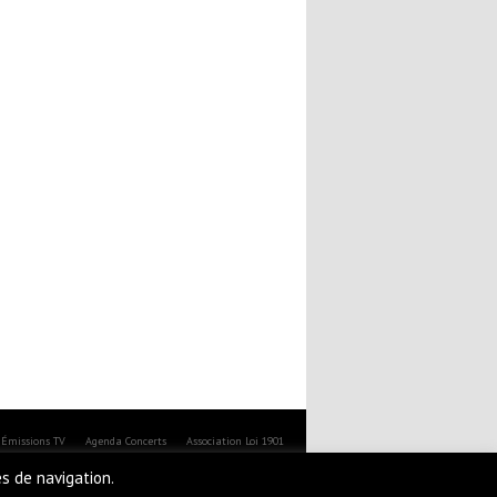
Émissions TV
Agenda Concerts
Association Loi 1901
es de navigation.