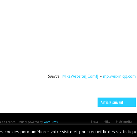
Source
:
MikaWebsite[.Com!]
–
mp.weixin.qq.com
Article suivant
News
Mika
Multimédia
ka en France. Proudly powered by
WordPress
.
des cookies pour améliorer votre visite et pour recueillir des statistiqu