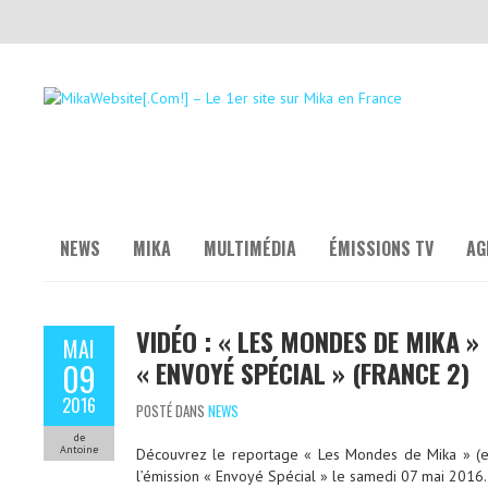
NEWS
MIKA
MULTIMÉDIA
ÉMISSIONS TV
AG
VIDÉO : « LES MONDES DE MIKA »
MAI
« ENVOYÉ SPÉCIAL » (FRANCE 2)
09
2016
POSTÉ DANS
NEWS
de
Antoine
Découvrez le reportage « Les Mondes de Mika » (en
l’émission « Envoyé Spécial » le samedi 07 mai 2016.