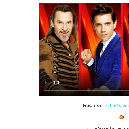
Télécharger :
« The Voice 
« The Voice, La Suite 