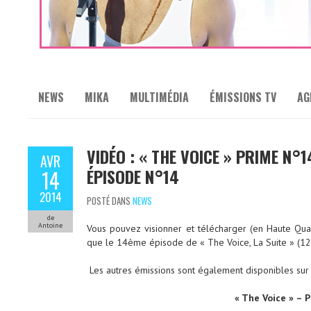
NEWS
MIKA
MULTIMÉDIA
ÉMISSIONS TV
AG
VIDÉO : « THE VOICE » PRIME N°1
AVR
ÉPISODE N°14
14
2014
POSTÉ DANS
NEWS
de
Antoine
Vous pouvez visionner et télécharger (en Haute Qua
que le 14ème épisode de « The Voice, La Suite » (12
Les autres émissions sont également disponibles sur
« The Voice » – 