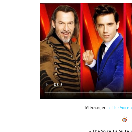
Télécharger :
« The Voice 
« The Voice, La Suite 