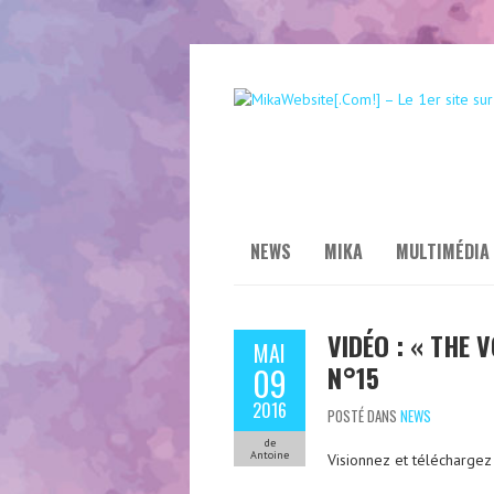
NEWS
MIKA
MULTIMÉDIA
VIDÉO : « THE V
MAI
N°15
09
2016
POSTÉ DANS
NEWS
de
Antoine
Visionnez et téléchargez