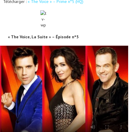
Télécharger :
« The Voice » – Prime n°5 (HQ)
« The Voice, La Suite » – Épisode n°5