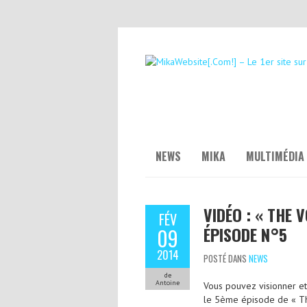
NEWS
MIKA
MULTIMÉDIA
VIDÉO : « THE 
FÉV
ÉPISODE N°5
09
2014
POSTÉ DANS
NEWS
de
Antoine
Vous pouvez visionner et
le 5ème épisode de « The