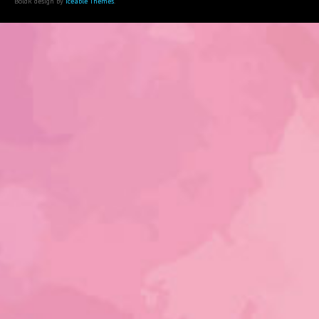
BoldR design by
Iceable Themes
.