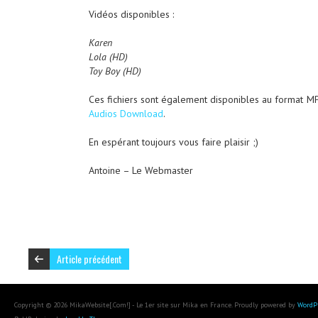
Vidéos disponibles :
Karen
Lola (HD)
Toy Boy (HD)
Ces fichiers sont également disponibles au format MP3
Audios Download
.
En espérant toujours vous faire plaisir ;)
Antoine – Le Webmaster
Article précédent
Copyright © 2026 MikaWebsite[.Com!] - Le 1er site sur Mika en France. Proudly powered by
WordP