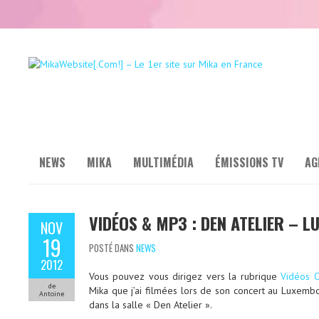
NEWS
MIKA
MULTIMÉDIA
ÉMISSIONS TV
AG
VIDÉOS & MP3 : DEN ATELIER – 
NOV
19
POSTÉ DANS
NEWS
2012
Vous pouvez vous dirigez vers la rubrique
Vidéos O
de
Mika que j’ai filmées lors de son concert au Luxemb
Antoine
dans la salle « Den Atelier ».