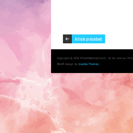
Article précédent
Copyright © 2026 MikaWebsite[.Com!] - Le 1er site sur Mi
BoldR design by
Iceable Themes
.