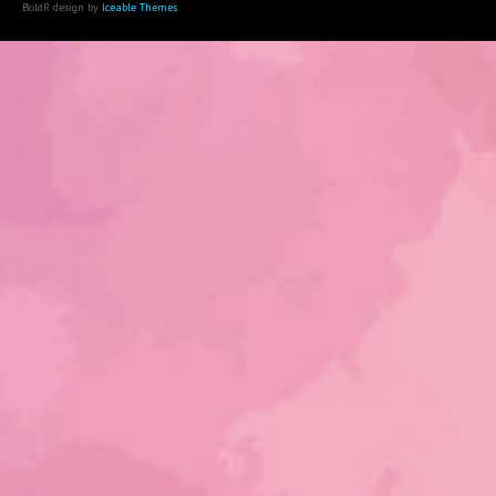
BoldR design by
Iceable Themes
.