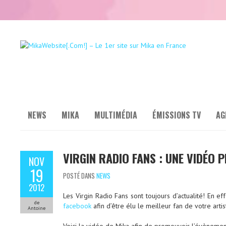
NEWS
MIKA
MULTIMÉDIA
ÉMISSIONS TV
AG
VIRGIN RADIO FANS : UNE VIDÉO
NOV
19
POSTÉ DANS
NEWS
2012
Les Virgin Radio Fans sont toujours d’actualité! En e
de
facebook
afin d’être élu le meilleur fan de votre arti
Antoine